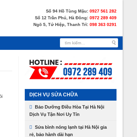
Số 94 Hồ Tùng Mậu:
0927 561 282
Số 12 Trần Phú, Hà Đông:
0972 289 409
Ngõ 5, Tứ Hiệp, Thanh Trì:
098 363 0291
DỊCH VỤ SỬA CHỮA
ôi
Bảo Dưỡng Điều Hòa Tại Hà Nội
Dịch Vụ Tận Nơi Uy Tín
Sửa bình nóng lạnh tại Hà Nội gia
rẻ, bảo hành dài hạn