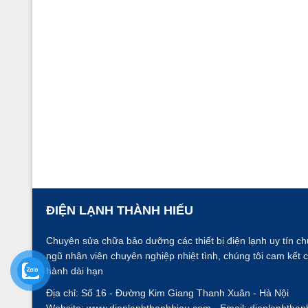
ĐIỆN LẠNH THÀNH HIẾU
Chuyên sửa chữa bảo dưỡng các thiết bị điện lạnh uy tín ch
ngũ nhân viên chuyên nghiệp nhiệt tình, chúng tôi cam kết 
hành dài hạn
Địa chỉ: Số 16 - Đường Kim Giang
Thanh Xuân - Hà Nội
Website:
www.dienlanhthanhhieu.com
- Email: dienlanhtha