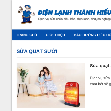
TRANG CHỦ
GIỚI THIỆU
BẢO DƯỠNG ĐIỀU HÒA
SỬA QUẠT SƯỞI
Sửa quạt 
Dịch vụ sửa 
cam kết sẽ gi