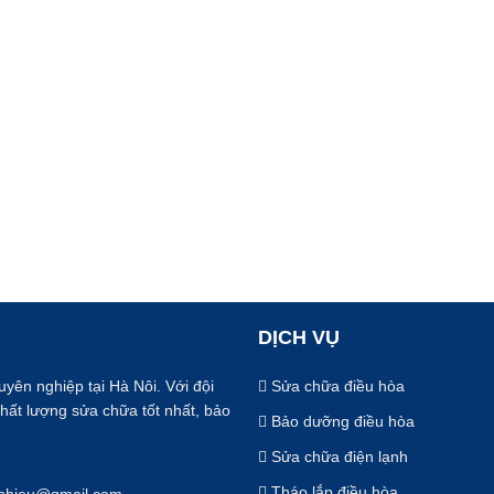
DỊCH VỤ
uyên nghiệp tại Hà Nôi. Với đội
Sửa chữa điều hòa
chất lượng sửa chữa tốt nhất, bảo
Bảo dưỡng điều hòa
Sửa chữa điện lạnh
Tháo lắp điều hòa
nhhieu@gmail.com