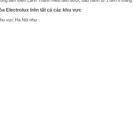
 Trung tâm Điện Lạnh Thành Hiếu đều được bảo hành từ 1 đến 6 tháng
 Electrolux trên tất cả các khu vực
khu vực Hà Nội như :