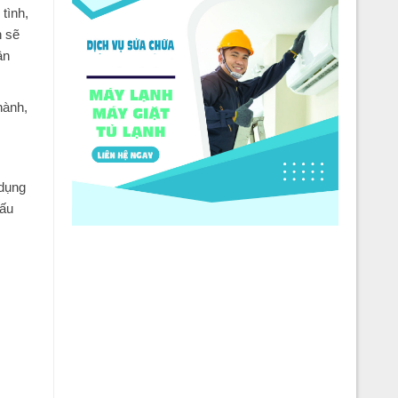
tình,
h sẽ
ận
hành,
 dụng
dấu