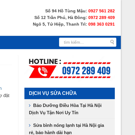
Số 94 Hồ Tùng Mậu:
0927 561 282
Số 12 Trần Phú, Hà Đông:
0972 289 409
Ngõ 5, Tứ Hiệp, Thanh Trì:
098 363 0291
h
DỊCH VỤ SỬA CHỮA
ợ đặt
Bảo Dưỡng Điều Hòa Tại Hà Nội
Dịch Vụ Tận Nơi Uy Tín
Sửa bình nóng lạnh tại Hà Nội gia
rẻ, bảo hành dài hạn