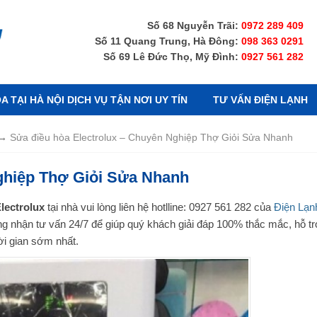
Số 68 Nguyễn Trãi:
0972 289 409
Số 11 Quang Trung, Hà Đông:
098 363 0291
Số 69 Lê Đức Thọ, Mỹ Đình:
0927 561 282
 TẠI HÀ NỘI DỊCH VỤ TẬN NƠI UY TÍN
TƯ VẤN ĐIỆN LẠNH
→
Sửa điều hòa Electrolux – Chuyên Nghiệp Thợ Giỏi Sửa Nhanh
ghiệp Thợ Giỏi Sửa Nhanh
lectrolux
tại nhà vui lòng liên hệ hotlline: 0927 561 282 của
Điện Lạn
àng nhận tư vấn 24/7 để giúp quý khách giải đáp 100% thắc mắc, hỗ tr
hời gian sớm nhất.