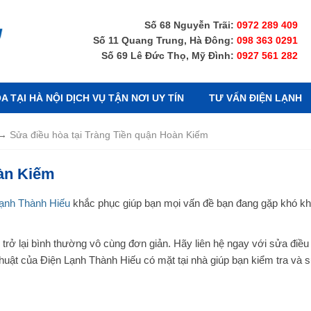
Số 68 Nguyễn Trãi:
0972 289 409
Số 11 Quang Trung, Hà Đông:
098 363 0291
Số 69 Lê Đức Thọ, Mỹ Đình:
0927 561 282
 TẠI HÀ NỘI DỊCH VỤ TẬN NƠI UY TÍN
TƯ VẤN ĐIỆN LẠNH
→
Sửa điều hòa tại Tràng Tiền quận Hoàn Kiếm
oàn Kiếm
ạnh Thành Hiếu
khắc phục giúp bạn mọi vấn đề bạn đang gặp khó k
trở lại bình thường vô cùng đơn giản. Hãy liên hệ ngay với sửa điều
huật của Điện Lạnh Thành Hiếu có mặt tại nhà giúp bạn kiểm tra và 