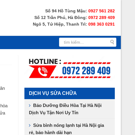
Số 94 Hồ Tùng Mậu:
0927 561 282
Số 12 Trần Phú, Hà Đông:
0972 289 409
Ngõ 5, Tứ Hiệp, Thanh Trì:
098 363 0291
hăn
DỊCH VỤ SỬA CHỮA
Bảo Dưỡng Điều Hòa Tại Hà Nội
 hòa
Dịch Vụ Tận Nơi Uy Tín
sửa
Sửa bình nóng lạnh tại Hà Nội gia
rẻ, bảo hành dài hạn