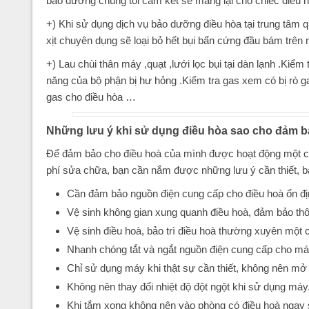
bảo dưỡng chúng tôi cam kết sẽ mang lại cho chiếc điều
+) Khi sử dụng dịch vụ bảo dưỡng điều hòa tại trung tâm 
xịt chuyên dụng sẽ loại bỏ hết bụi bẩn cứng đầu bám trên
+) Lau chùi thân máy ,quạt ,lưới lọc bụi tại dàn lạnh .Kiể
năng của bộ phận bị hư hỏng .Kiểm tra gas xem có bị rò g
gas cho điều hòa …
Những lưu ý khi sử dụng điều hòa sao cho đảm 
Để đảm bảo cho điều hoà của mình được hoạt động một cá
phí sửa chữa, bạn cần nắm được những lưu ý cần thiết, 
Cần đảm bảo nguồn điện cung cấp cho điều hoà ổn đị
Vệ sinh không gian xung quanh điều hoà, đảm bảo thô
Vệ sinh điều hoà, bảo trì điều hoà thường xuyên một 
Nhanh chóng tắt và ngắt nguồn điện cung cấp cho máy
Chỉ sử dụng máy khi thật sự cần thiết, không nên mở đ
Không nên thay đổi nhiệt độ đột ngột khi sử dụng máy
Khi tắm xong không nên vào phòng có điều hoà ngay 