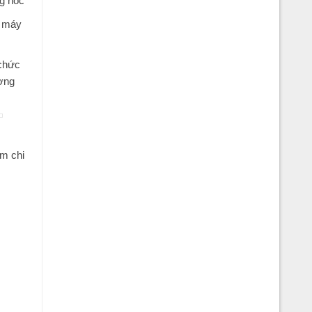
ng hóc
g máy
 chức
ượng
ém chi