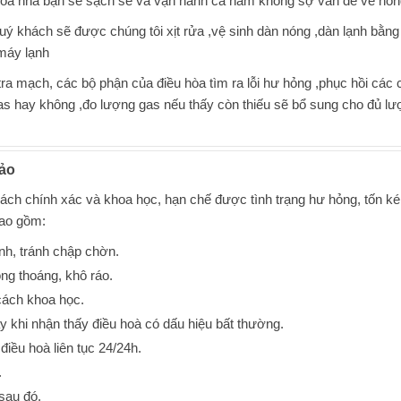
 hòa nhà bạn sẽ sạch sẽ và vận hành cả năm không sợ vấn đề về hỏ
quý khách sẽ được chúng tôi xịt rửa ,vệ sinh dàn nóng ,dàn lạnh bằn
 máy lạnh
m tra mạch, các bộ phận của điều hòa tìm ra lỗi hư hỏng ,phục hồi các
as hay không ,đo lượng gas nếu thấy còn thiếu sẽ bổ sung cho đủ l
bảo
ch chính xác và khoa học, hạn chế được tình trạng hư hỏng, tốn k
bao gồm:
nh, tránh chập chờn.
ng thoáng, khô ráo.
cách khoa học.
 khi nhận thấy điều hoà có dấu hiệu bất thường.
iều hoà liên tục 24/24h.
.
sau đó.