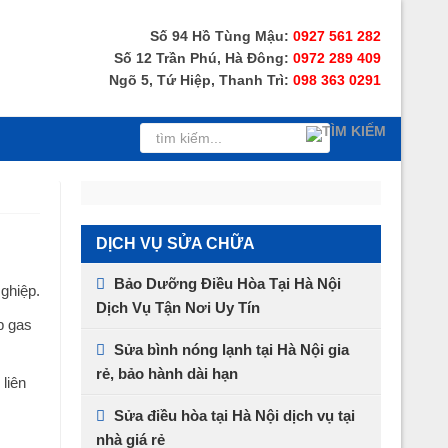
Số 94 Hồ Tùng Mậu:
0927 561 282
Số 12 Trần Phú, Hà Đông:
0972 289 409
Ngõ 5, Tứ Hiệp, Thanh Trì:
098 363 0291
DỊCH VỤ SỬA CHỮA
Bảo Dưỡng Điều Hòa Tại Hà Nội
ghiệp.
Dịch Vụ Tận Nơi Uy Tín
p gas
Sửa bình nóng lạnh tại Hà Nội gia
rẻ, bảo hành dài hạn
liên
Sửa điều hòa tại Hà Nội dịch vụ tại
nhà giá rẻ