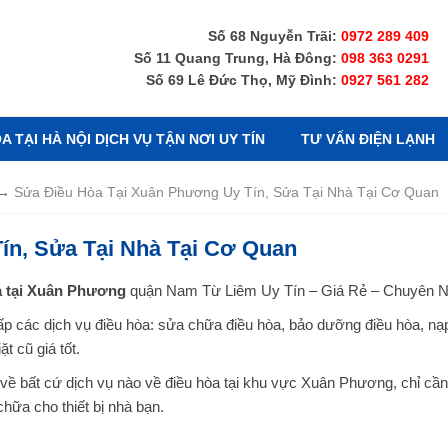
Số 68 Nguyễn Trãi:
0972 289 409
Số 11 Quang Trung, Hà Đông:
098 363 0291
Số 69 Lê Đức Thọ, Mỹ Đình:
0927 561 282
 TẠI HÀ NỘI DỊCH VỤ TẬN NƠI UY TÍN
TƯ VẤN ĐIỆN LẠNH
→
Sửa Điều Hòa Tại Xuân Phương Uy Tín, Sửa Tại Nhà Tại Cơ Quan
ín, Sửa Tại Nhà Tại Cơ Quan
a tại Xuân Phương
quận Nam Từ Liêm Uy Tín – Giá Rẻ – Chuyên N
ấp các dịch vụ điều hòa: sửa chữa điều hòa, bảo dưỡng điều hòa, nạ
t cũ giá tốt.
về bất cứ dịch vụ nào về điều hòa tại khu vực Xuân Phương, chỉ cần 
chữa cho thiết bị nhà bạn.