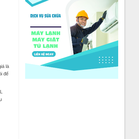
iá là
i để
ĐL
ụ