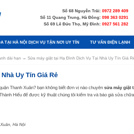
Số 68 Nguyễn Trãi:
0972 289 409
Số 11 Quang Trung, Hà Đông:
098 363 0291
Số 69 Lê Đức Thọ, Mỹ Đình:
0927 561 282
 TẠI HÀ NỘI DỊCH VỤ TẬN NƠI UY TÍN
TƯ VẤN ĐIỆN LẠNH
ành dài hạn
→
Sửa máy giặt tại Hạ Đình Dịch Vụ Tại Nhà Uy Tín Giá R
i Nhà Uy Tín Giá Rẻ
 quận Thanh Xuân? bạn không biết đơn vị nào chuyên
sửa máy giặt t
 Thành Hiếu để được kỹ thuật chúng tôi kiểm tra và báo giá sửa chữa
Xuân, Hà Nội