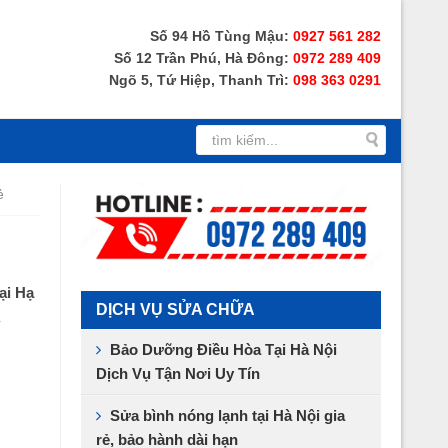
Số 94 Hồ Tùng Mậu:
0927 561 282
Số 12 Trần Phú, Hà Đông:
0972 289 409
Ngõ 5, Tứ Hiệp, Thanh Trì:
098 363 0291
ẻ
ại Hạ
DỊCH VỤ SỬA CHỮA
Bảo Dưỡng Điều Hòa Tại Hà Nội
Dịch Vụ Tận Nơi Uy Tín
Sửa bình nóng lạnh tại Hà Nội gia
rẻ, bảo hành dài hạn