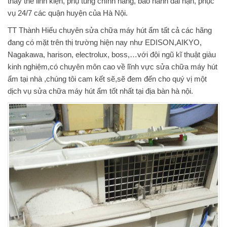
thay thế linh kiện, phụ tùng chính hãng, bảo hành dài hạn, phục
vụ 24/7 các quận huyện của Hà Nội.
TT Thành Hiếu chuyên sửa chữa máy hút ẩm tất cả các hãng
đang có mặt trên thị trường hiện nay như EDISON,AIKYO,
Nagakawa, harison, electrolux, boss,…với đội ngũ kĩ thuật giàu
kinh nghiệm,có chuyên môn cao về lĩnh vực sửa chữa máy hút
ẩm tại nhà ,chúng tôi cam kết sẽ,sẽ đem đến cho quý vị một
dịch vụ sửa chữa máy hút ẩm tốt nhất tại địa bàn hà nội.