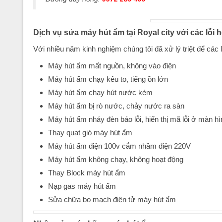
Dịch vụ sửa máy hút ẩm tại Royal city với các lỗi 
Với nhiều năm kinh nghiệm chúng tôi đã xử lý triệt để các
Máy hút ẩm mất nguồn, không vào điện
Máy hút ẩm chạy kêu to, tiếng ồn lớn
Máy hút ẩm chạy hút nước kém
Máy hút ẩm bị rò nước, chảy nước ra sàn
Máy hút ẩm nháy đèn báo lỗi, hiển thị mã lỗi ở màn hìn
Thay quạt gió máy hút ẩm
Máy hút ẩm điện 100v cắm nhầm điện 220V
Máy hút ẩm không chạy, không hoạt động
Thay Block máy hút ẩm
Nạp gas máy hút ẩm
Sửa chữa bo mạch điện tử máy hút ẩm