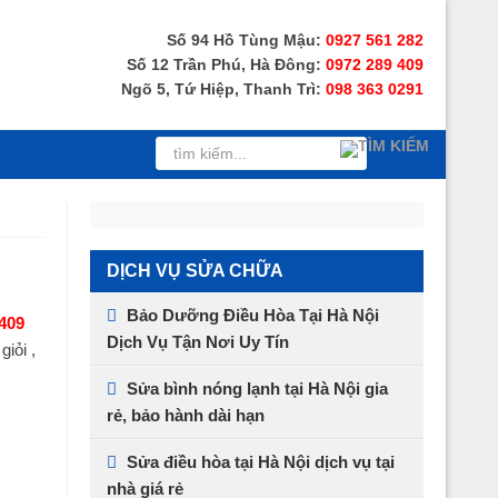
Số 94 Hồ Tùng Mậu:
0927 561 282
Số 12 Trần Phú, Hà Đông:
0972 289 409
Ngõ 5, Tứ Hiệp, Thanh Trì:
098 363 0291
DỊCH VỤ SỬA CHỮA
Bảo Dưỡng Điều Hòa Tại Hà Nội
409
Dịch Vụ Tận Nơi Uy Tín
iỏi ,
Sửa bình nóng lạnh tại Hà Nội gia
rẻ, bảo hành dài hạn
Sửa điều hòa tại Hà Nội dịch vụ tại
nhà giá rẻ