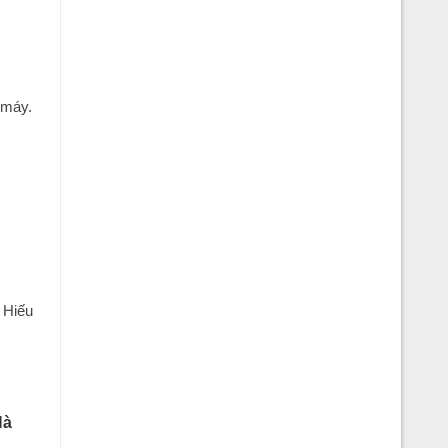
 máy.
h Hiếu
Hà