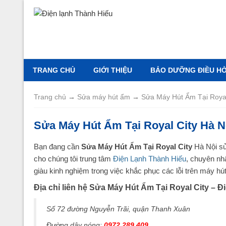
TRANG CHỦ
GIỚI THIỆU
BẢO DƯỠNG ĐIỀU HÒA
Trang chủ
→
Sửa máy hút ẩm
→
Sửa Máy Hút Ẩm Tại Royal
Sửa Máy Hút Ẩm Tại Royal City Hà N
Bạn đang cần
Sửa Máy Hút Ẩm Tại Royal City
Hà Nội sử
cho chúng tôi trung tâm
Điện Lạnh Thành Hiếu
, chuyên nhậ
giàu kinh nghiệm trong việc khắc phục các lỗi trên máy hú
Địa chỉ liên hệ Sửa Máy Hút Ẩm Tại Royal City – 
Số 72 đường Nguyễn Trãi, quận Thanh Xuân
Đường dây nóng:
0972 289 409