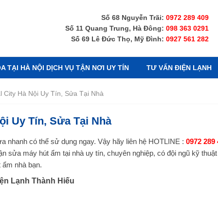
Số 68 Nguyễn Trãi:
0972 289 409
Số 11 Quang Trung, Hà Đông:
098 363 0291
Số 69 Lê Đức Thọ, Mỹ Đình:
0927 561 282
 TẠI HÀ NỘI DỊCH VỤ TẬN NƠI UY TÍN
TƯ VẤN ĐIỆN LẠNH
 City Hà Nội Uy Tín, Sửa Tại Nhà
ội Uy Tín, Sửa Tại Nhà
a nhanh có thể sử dụng ngay. Vậy hãy liên hệ HOTLINE :
0972 289 
n sửa máy hút ẩm tại nhà uy tín, chuyên nghiệp, có đội ngũ kỹ thuật g
t ẩm nhà bạn.
Điện Lạnh Thành Hiếu