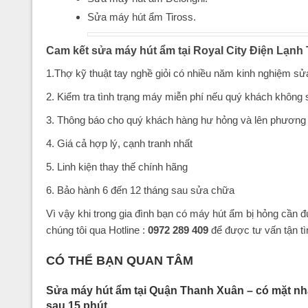
Sửa máy hút ẩm Tiross.
Cam kết sửa máy hút ẩm tại Royal City Điện Lạnh
1.Thợ kỹ thuật tay nghề giỏi có nhiều năm kinh nghiệm sử
2. Kiểm tra tình trạng máy miễn phí nếu quý khách không
3. Thông báo cho quý khách hàng hư hỏng và lên phương á
4. Giá cả hợp lý, cạnh tranh nhất
5. Linh kiện thay thế chính hãng
6. Bảo hành 6 đến 12 tháng sau sửa chữa
Vì vậy khi trong gia đình bạn có máy hút ẩm bị hỏng câ
chúng tôi qua Hotline :
0972 289 409
để được tư vấn tận t
CÓ THỂ BẠN QUAN TÂM
Sửa máy hút ẩm tại Quận Thanh Xuân – có mặt nh
sau 15 phút