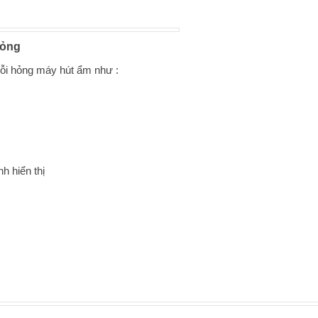
hỏng
 lỗi hỏng máy hút ẩm như :
h hiển thị