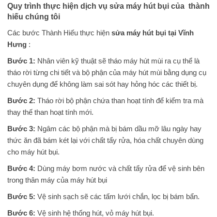
Quy trình thực hiện dịch vụ sửa máy hút bụi của thành
hiếu chúng tôi
Các bước Thành Hiếu thực hiện
sửa máy hút bụi tại Vĩnh
Hưng
:
Bước 1:
Nhân viên kỹ thuật sẽ tháo máy hút mùi ra cụ thể là
tháo rời từng chi tiết và bộ phận của máy hút mùi bằng dụng cụ
chuyên dụng để không làm sai sót hay hỏng hóc các thiết bị.
Bước 2:
Tháo rời bộ phận chứa than hoạt tính để kiểm tra mà
thay thế than hoạt tính mới.
Bước 3:
Ngâm các bộ phận mà bị bám dầu mỡ lâu ngày hay
thức ăn đã bám két lại với chất tẩy rửa, hóa chất chuyên dùng
cho máy hút bụi.
Bước 4:
Dùng máy bơm nước và chất tẩy rửa để vệ sinh bên
trong thân máy của máy hút bụi
Bước 5:
Vệ sinh sạch sẽ các tấm lưới chắn, lọc bị bám bẩn.
Bước 6:
Vệ sinh hệ thống hút, vỏ máy hút bụi.