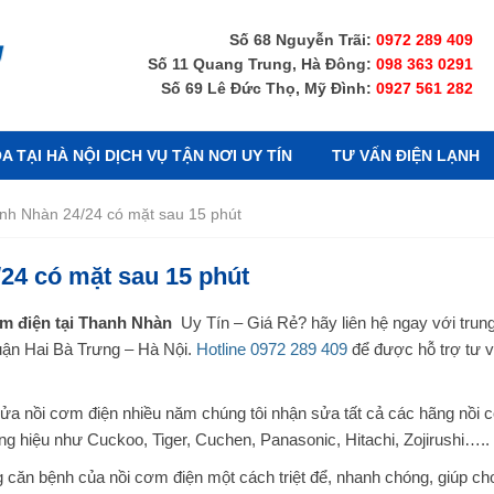
Số 68 Nguyễn Trãi:
0972 289 409
Số 11 Quang Trung, Hà Đông:
098 363 0291
Số 69 Lê Đức Thọ, Mỹ Đình:
0927 561 282
 TẠI HÀ NỘI DỊCH VỤ TẬN NƠI UY TÍN
TƯ VẤN ĐIỆN LẠNH
anh Nhàn 24/24 có mặt sau 15 phút
24 có mặt sau 15 phút
m điện tại Thanh Nhàn
Uy Tín – Giá Rẻ? hãy liên hệ ngay với trun
uận Hai Bà Trưng – Hà Nội.
Hotline 0972 289 409
để được hỗ trợ tư 
 sửa nồi cơm điện nhiều năm chúng tôi nhận sửa tất cả các hãng nồi
ng hiệu như Cuckoo, Tiger, Cuchen, Panasonic, Hitachi, Zojirushi…..
 căn bệnh của nồi cơm điện một cách triệt để, nhanh chóng, giúp ch