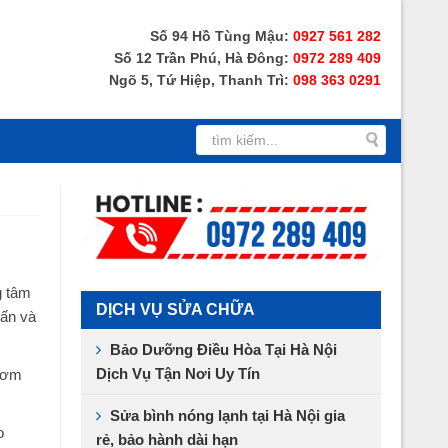
Số 94 Hồ Tùng Mậu:
0927 561 282
Số 12 Trần Phú, Hà Đông:
0972 289 409
Ngõ 5, Tứ Hiệp, Thanh Trì:
098 363 0291
g tâm
DỊCH VỤ SỬA CHỮA
vấn và
Bảo Dưỡng Điều Hòa Tại Hà Nội
Dịch Vụ Tận Nơi Uy Tín
 cơm
Sửa bình nóng lạnh tại Hà Nội gia
o
rẻ, bảo hành dài hạn