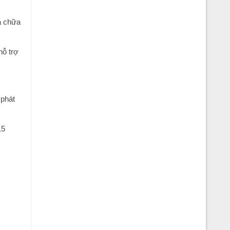
ửa chữa
hỗ trợ
 phát
15