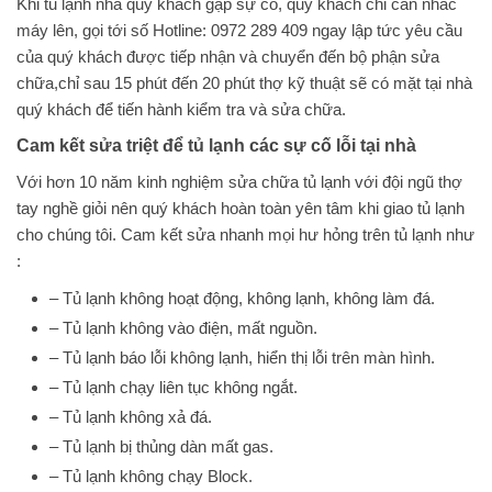
Khi tủ lạnh nhà quý khách gặp sự cố, quý khách chỉ cần nhấc
máy lên, gọi tới số Hotline: 0972 289 409
ngay lập tức yêu cầu
của quý khách được tiếp nhận và chuyển đến bộ phận sửa
chữa,chỉ sau 15 phút đến 20 phút thợ kỹ thuật sẽ có mặt tại nhà
quý khách để tiến hành kiểm tra và sửa chữa.
Cam kết sửa triệt để tủ lạnh các sự cố lỗi tại nhà
Với hơn 10 năm kinh nghiệm sửa chữa tủ lạnh với đội ngũ thợ
tay nghề giỏi nên quý khách hoàn toàn yên tâm khi giao tủ lạnh
cho chúng tôi. Cam kết sửa nhanh mọi hư hỏng trên tủ lạnh như
:
– Tủ lạnh không hoạt động, không lạnh, không làm đá.
– Tủ lạnh không vào điện, mất nguồn.
– Tủ lạnh báo lỗi không lạnh, hiển thị lỗi trên màn hình.
– Tủ lạnh chạy liên tục không ngắt.
– Tủ lạnh không xả đá.
– Tủ lạnh bị thủng dàn mất gas.
– Tủ lạnh không chạy Block.