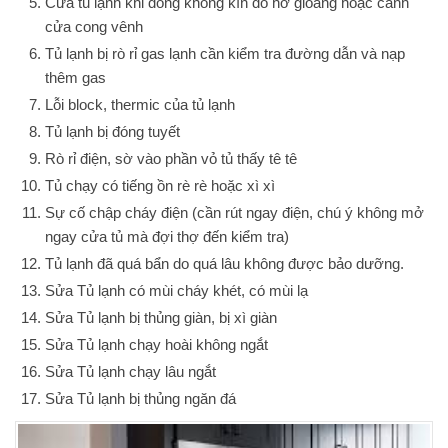
Cửa tủ lạnh khi đóng không kín do hở gioăng hoặc cánh
cửa cong vênh
Tủ lạnh bị rò rỉ gas lạnh cần kiểm tra đường dẫn và nạp
thêm gas
Lỗi block, thermic của tủ lạnh
Tủ lạnh bị đóng tuyết
Rò rỉ điện, sờ vào phần vỏ tủ thấy tê tê
Tủ chạy có tiếng ồn rè rè hoặc xì xì
Sự cố chập cháy điện (cần rút ngay điện, chú ý không mở
ngay cửa tủ mà đợi thợ đến kiểm tra)
Tủ lạnh đã quá bẩn do quá lâu không được bảo dưỡng.
Sửa Tủ lạnh có mùi cháy khét, có mùi lạ
Sửa Tủ lạnh bị thủng giàn, bị xì giàn
Sửa Tủ lạnh chạy hoài không ngắt
Sửa Tủ lạnh chạy lâu ngắt
Sửa Tủ lạnh bị thủng ngăn đá