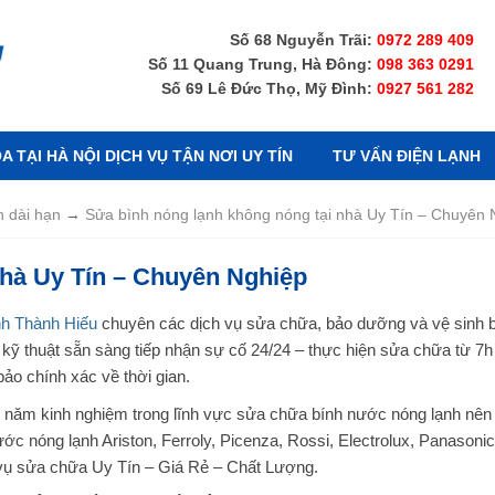
Số 68 Nguyễn Trãi:
0972 289 409
Số 11 Quang Trung, Hà Đông:
098 363 0291
Số 69 Lê Đức Thọ, Mỹ Đình:
0927 561 282
 TẠI HÀ NỘI DỊCH VỤ TẬN NƠI UY TÍN
TƯ VẤN ĐIỆN LẠNH
h dài hạn
→
Sửa bình nóng lạnh không nóng tại nhà Uy Tín – Chuyên 
nhà Uy Tín – Chuyên Nghiệp
nh Thành Hiếu
chuyên các dịch vụ sửa chữa, bảo dưỡng và vệ sinh 
 kỹ thuật sẵn sàng tiếp nhận sự cố 24/24 – thực hiện sửa chữa từ 7h 
ảo chính xác về thời gian.
iều năm kinh nghiệm trong lĩnh vực sửa chữa bính nước nóng lạnh nên
ớc nóng lạnh Ariston, Ferroly, Picenza, Rossi, Electrolux, Panasonic
vụ sửa chữa Uy Tín – Giá Rẻ – Chất Lượng.