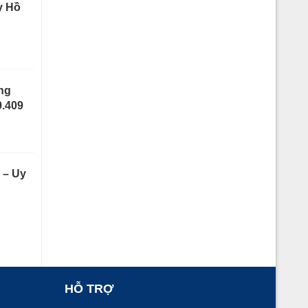
y Hồ
ng
9.409
 – Uy
HỖ TRỢ