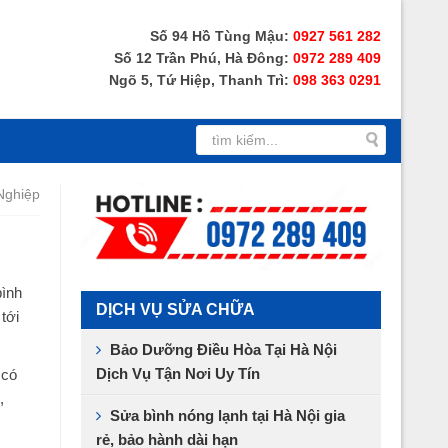
Số 94 Hồ Tùng Mậu:
0927 561 282
Số 12 Trần Phú, Hà Đông:
0972 289 409
Ngõ 5, Tứ Hiệp, Thanh Trì:
098 363 0291
Nghiệp
bình
DỊCH VỤ SỬA CHỮA
tới
Bảo Dưỡng Điều Hòa Tại Hà Nội
Dịch Vụ Tận Nơi Uy Tín
 có
,
Sửa bình nóng lạnh tại Hà Nội gia
rẻ, bảo hành dài hạn