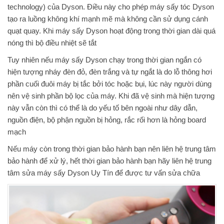
technology) của Dyson. Điều này cho phép máy sấy tóc Dyson
tạo ra luồng không khí mạnh mẽ mà không cần sử dụng cánh
quạt quay. Khi máy sấy Dyson hoạt động trong thời gian dài quá
nóng thì bộ điều nhiệt sẽ tắt
Tuy nhiên nếu máy sấy Dyson chạy trong thời gian ngắn có
hiện tượng nháy đèn đỏ, đèn trắng và tự ngắt là do lỗ thông hơi
phần cuối đuôi máy bị tắc bởi tóc hoặc bụi, lúc này người dùng
nên vệ sinh phần bộ lọc của máy. Khi đã vệ sinh mà hiện tượng
này vẫn còn thì có thể là do yếu tố bên ngoài như dây dẫn,
nguồn điện, bộ phận nguồn bị hỏng, rắc rối hơn là hỏng board
mạch
Nếu máy còn trong thời gian bảo hành bạn nên liên hệ trung tâm
bảo hành để xử lý, hết thời gian bảo hành bạn hãy liên hệ trung
tâm sửa máy sấy Dyson Uy Tín để được tư vấn sửa chữa