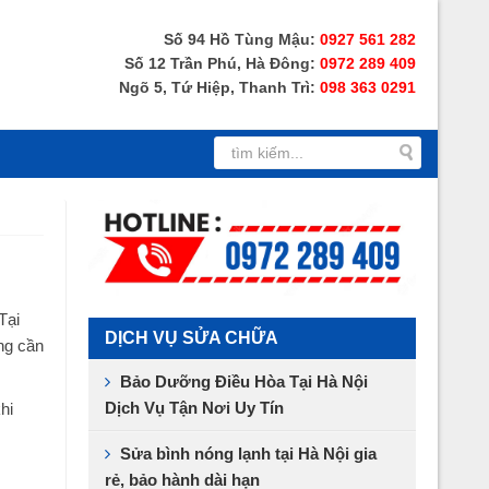
Số 94 Hồ Tùng Mậu:
0927 561 282
Số 12 Trần Phú, Hà Đông:
0972 289 409
Ngõ 5, Tứ Hiệp, Thanh Trì:
098 363 0291
Tại
DỊCH VỤ SỬA CHỮA
ang cần
Bảo Dưỡng Điều Hòa Tại Hà Nội
Dịch Vụ Tận Nơi Uy Tín
hi
Sửa bình nóng lạnh tại Hà Nội gia
rẻ, bảo hành dài hạn