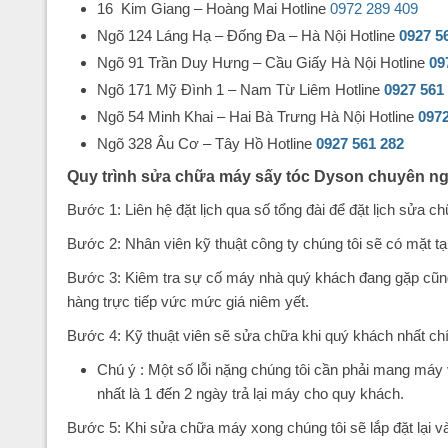
16 Kim Giang – Hoàng Mai Hotline
0972 289 409
Ngõ 124 Láng Hạ – Đống Đa – Hà Nội Hotline
0927 5
Ngõ 91 Trần Duy Hưng – Cầu Giấy Hà Nội Hotline
09
Ngõ 171 Mỹ Đình 1 – Nam Từ Liêm Hotline
0927 561
Ngõ 54 Minh Khai – Hai Bà Trưng Hà Nội Hotline
0972
Ngõ 328 Âu Cơ – Tây Hồ Hotline
0927 561 282
Quy trình sửa chữa máy sấy tóc Dyson chuyên n
Bước 1: Liên hệ đặt lịch qua số tổng đài để đặt lịch sửa ch
Bước 2: Nhân viên kỹ thuật công ty chúng tôi sẽ có mặt tại
Bước 3: Kiêm tra sự cố máy nhà quý khách đang gặp cũng 
hàng trực tiếp vức mức giá niêm yết.
Bước 4: Kỹ thuật viên sẽ sửa chữa khi quý khách nhất chí
Chú ý : Một số lỗi nặng chúng tôi cần phải mang máy
nhất là 1 đến 2 ngày trả lại máy cho quy khách.
Bước 5: Khi sửa chữa máy xong chúng tôi sẽ lắp đặt lại v