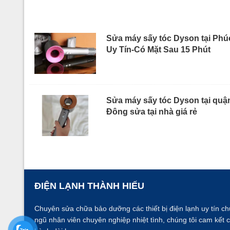
Sửa máy sấy tóc Dyson tại Phú
Uy Tín-Có Mặt Sau 15 Phút
Sửa máy sấy tóc Dyson tại quậ
Đông sửa tại nhà giá rẻ
ĐIỆN LẠNH THÀNH HIẾU
Chuyên sửa chữa bảo dưỡng các thiết bị điện lạnh uy tín ch
ngũ nhân viên chuyên nghiệp nhiệt tình, chúng tôi cam kết 