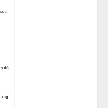
 sửa
n đỏ,
hưng