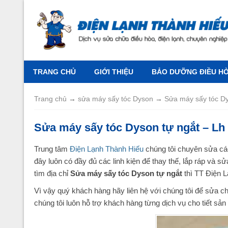
TRANG CHỦ
GIỚI THIỆU
BẢO DƯỠNG ĐIỀU HÒA
Trang chủ
→
sửa máy sấy tóc Dyson
→
Sửa máy sấy tóc Dy
Sửa máy sấy tóc Dyson tự ngắt – Lh
Trung tâm
Điện Lạnh Thành Hiếu
chúng tôi chuyên sửa cá
đây luôn có đầy đủ các linh kiện để thay thế, lắp ráp và 
tìm địa chỉ
Sửa máy sấy tóc Dyson tự ngắt
thì TT Điện L
Vì vậy quý khách hàng hãy liên hệ với chúng tôi để sửa c
chúng tôi luôn hỗ trợ khách hàng từng dịch vụ cho tiết sản