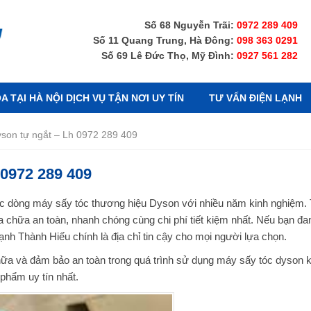
Số 68 Nguyễn Trãi:
0972 289 409
Số 11 Quang Trung, Hà Đông:
098 363 0291
Số 69 Lê Đức Thọ, Mỹ Đình:
0927 561 282
 TẠI HÀ NỘI DỊCH VỤ TẬN NƠI UY TÍN
TƯ VẤN ĐIỆN LẠNH
son tự ngắt – Lh 0972 289 409
 0972 289 409
c dòng máy sấy tóc thương hiệu Dyson với nhiều năm kinh nghiệm. 
sửa chữa an toàn, nhanh chóng cùng chi phí tiết kiệm nhất. Nếu bạn đ
ạnh Thành Hiếu chính là địa chỉ tin cậy cho mọi người lựa chọn.
hữa và đảm bảo an toàn trong quá trình sử dụng máy sấy tóc dyson k
 phẩm uy tín nhất.