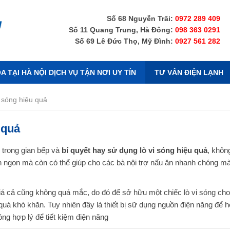
Số 68 Nguyễn Trãi:
0972 289 409
Số 11 Quang Trung, Hà Đông:
098 363 0291
Số 69 Lê Đức Thọ, Mỹ Đình:
0927 561 282
 TẠI HÀ NỘI DỊCH VỤ TẬN NƠI UY TÍN
TƯ VẤN ĐIỆN LẠNH
i sóng hiệu quả
 quả
h trong gian bếp và
bí quyết hay sử dụng lò vi sóng hiệu quả
, khôn
ăn ngon mà còn có thể giúp cho các bà nội trợ nấu ăn nhanh chóng m
giá cả cũng không quá mắc, do đó để sở hữu một chiếc lò vi sóng cho
uá khó khăn. Tuy nhiên đây là thiết bị sữ dụng nguồn điện năng để h
óng hợp lý để tiết kiệm điện năng