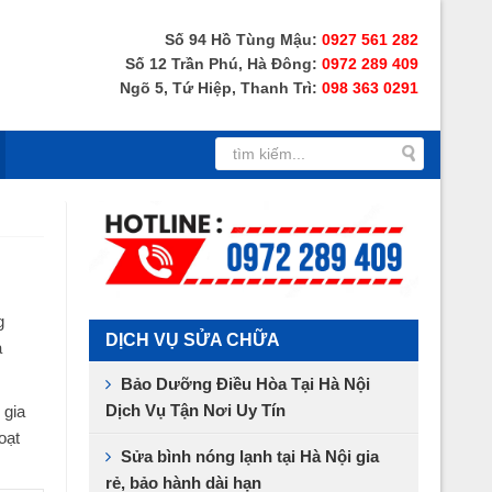
Số 94 Hồ Tùng Mậu:
0927 561 282
Số 12 Trần Phú, Hà Đông:
0972 289 409
Ngõ 5, Tứ Hiệp, Thanh Trì:
098 363 0291
g
DỊCH VỤ SỬA CHỮA
à
Bảo Dưỡng Điều Hòa Tại Hà Nội
Dịch Vụ Tận Nơi Uy Tín
 gia
oạt
Sửa bình nóng lạnh tại Hà Nội gia
rẻ, bảo hành dài hạn