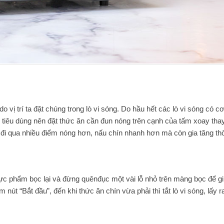
vị trí ta đặt chúng trong lò vi sóng. Do hầu hết các lò vi sóng có c
 tiêu dùng nên đặt thức ăn cần đun nóng trên cạnh của tấm xoay thay
ể đi qua nhiều điểm nóng hơn, nấu chín nhanh hơn mà còn gia tăng thờ
ực phẩm bọc lại và đừng quênđục một vài lỗ nhỏ trên màng bọc để gi
út “Bắt đầu”, đến khi thức ăn chín vừa phải thì tắt lò vi sóng, lấy r