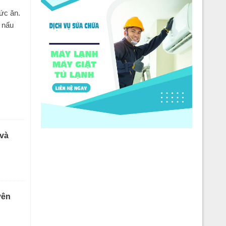
ức ăn.
 nấu
 và
yên