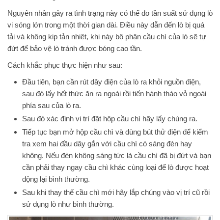
Nguyên nhân gây ra tình trạng này có thể do tần suất sử dụng lò
vi sóng lớn trong một thời gian dài. Điều này dẫn đến lò bị quá
tải và không kịp tản nhiệt, khi này bộ phận cầu chì của lò sẽ tự
đứt để bảo vệ lò tránh được bóng cao tần.
Cách khắc phục thực hiện như sau:
Đầu tiên, bạn cần rút dây điện của lò ra khỏi nguồn điện,
sau đó lấy hết thức ăn ra ngoài rồi tiến hành tháo vỏ ngoài
phía sau của lò ra.
Sau đó xác định vị trí đặt hộp cầu chì hãy lấy chúng ra.
Tiếp tục bạn mở hộp cầu chì và dùng bút thử điện để kiểm
tra xem hai đầu dây gắn với cầu chì có sáng đèn hay
không. Nếu đèn không sáng tức là cầu chì đã bị đứt và bạn
cần phải thay ngay cầu chì khác cùng loại để lò được hoạt
động lại bình thường.
Sau khi thay thế cầu chì mới hãy lắp chúng vào vị trí cũ rồi
sử dụng lò như bình thường.