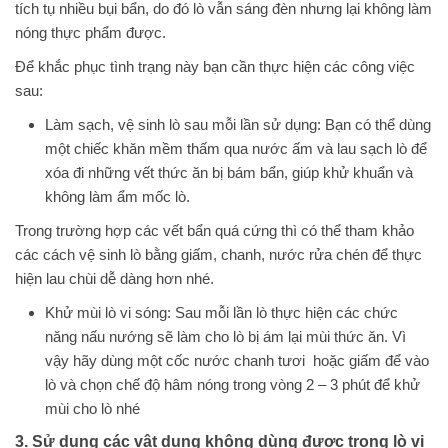
tích tụ nhiều bụi bẩn, do đó lò vẫn sáng đèn nhưng lại không làm
nóng thực phẩm được.
Để khắc phục tình trạng này bạn cần thực hiện các công việc
sau:
Làm sạch, vệ sinh lò sau mỗi lần sử dụng: Bạn có thể dùng
một chiếc khăn mềm thấm qua nước ấm và lau sạch lò để
xóa đi những vết thức ăn bị bám bẩn, giúp khử khuẩn và
không làm ẩm mốc lò.
Trong trường hợp các vết bẩn quá cứng thì có thể tham khảo
các cách vệ sinh lò bằng giấm, chanh, nước rửa chén để thực
hiện lau chùi dễ dàng hơn nhé.
Khử mùi lò vi sóng: Sau mỗi lần lò thực hiện các chức
năng nấu nướng sẽ làm cho lò bị ám lại mùi thức ăn. Vì
vậy hãy dùng một cốc nước chanh tươi hoặc giấm để vào
lò và chọn chế độ hâm nóng trong vòng 2 – 3 phút để khử
mùi cho lò nhé
3. Sử dụng các vật dụng không dùng được trong lò vi